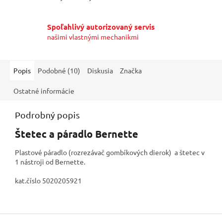
Spoľahlivý autorizovaný servis
našimi vlastnými mechanikmi
Popis
Podobné (10)
Diskusia
Značka
Ostatné informácie
Podrobný popis
Štetec a páradlo Bernette
Plastové páradlo (rozrezávač gombíkových dierok) a štetec v
1 nástroji od Bernette.
kat.číslo 5020205921
Z