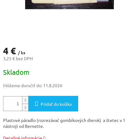
4 €
/ ks
3,25 € bez DPH
Jednotková
Skladom
cena:
Môžeme doručiť do:
11.8.2026
Pridať do košíka
Plastové páradlo (rozrezávač gombíkových dierok) a štetec v 1
nástroji od Bernette.
Detailné informácie