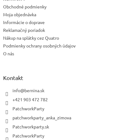
Obchodné podmienky
Moja objednávka
Informácie o doprave
Reklamačný poriadok
Nákup na splátky cez Quatro
Podmienky ochrany osobných údajov
O nás
Kontakt
info
@
bernina.sk
+421 903 472 782
PatchworkParty
patchworkparty_anka_zimova
Patchworkparty.sk
PatchworkParty