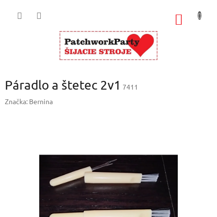
Prejsť
na
NÁKU
obsah
KOŠÍK
Páradlo a štetec 2v1
7411
Značka:
Bernina