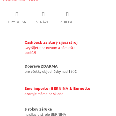
OPÝTAŤ SA
STRÁŽIŤ
ZDIEĽAŤ
Cashback za starý šijací stroj
...vy šijete na novom a nám ešte
poslúži
Doprava ZDARMA
pre všetky objednávky nad 150€
Sme importér BERNINA & Bernette
a stroje máme na sklade
5 rokov záruka
na šijacie stroje BERNINA