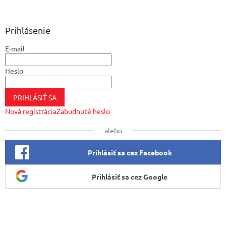
á
p
ä
Prihlásenie
t
E-mail
i
e
Heslo
PRIHLÁSIŤ SA
Nová registrácia
Zabudnuté heslo
alebo
Prihlásiť sa cez Facebook
Prihlásiť sa cez Google