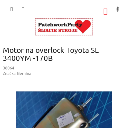
Prejsť
na
NÁKU
obsah
KOŠÍK
Motor na overlock Toyota SL
3400YM -170B
38064
Značka:
Bernina