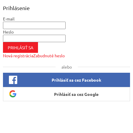
p
ä
Prihlásenie
t
E-mail
i
e
Heslo
PRIHLÁSIŤ SA
Nová registrácia
Zabudnuté heslo
alebo
Prihlásiť sa cez Facebook
Prihlásiť sa cez Google