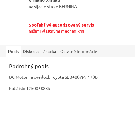
5 rokov záruka
na šijacie stroje BERNINA
Spoľahlivý autorizovaný servis
našimi vlastnými mechanikmi
Popis
Diskusia
Značka
Ostatné informácie
Podrobný popis
DC Motor na overlock Toyota SL 3400YM -170B
Kat.číslo 1250068835
Z
á