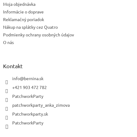
Moja objednávka
Informácie o doprave
Reklamačný poriadok
Nákup na splátky cez Quatro
Podmienky ochrany osobných údajov
O nás
Kontakt
info
@
bernina.sk
+421 903 472 782
PatchworkParty
patchworkparty_anka_zimova
Patchworkparty.sk
PatchworkParty