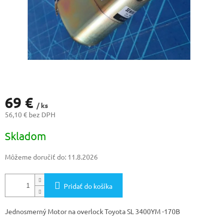
69 €
/ ks
56,10 € bez DPH
Jednotková
Skladom
cena:
Môžeme doručiť do:
11.8.2026
Pridať do košíka
Jednosmerný Motor na overlock Toyota SL 3400YM -170B