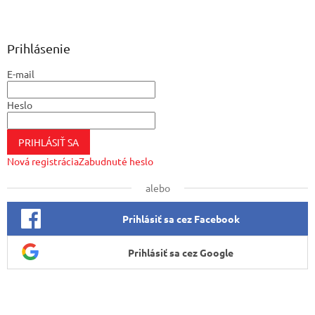
Z
á
p
ä
Prihlásenie
t
E-mail
i
e
Heslo
PRIHLÁSIŤ SA
Nová registrácia
Zabudnuté heslo
alebo
Prihlásiť sa cez Facebook
Prihlásiť sa cez Google