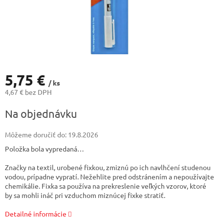
5,75 €
/ ks
4,67 € bez DPH
Jednotková
Na objednávku
cena:
Môžeme doručiť do:
19.8.2026
Položka bola vypredaná…
Značky na textil, urobené fixkou, zmiznú po ich navlhčení studenou
vodou, prípadne vypratí. Nežehlite pred odstránením a nepoužívajte
chemikálie. Fixka sa používa na prekreslenie veľkých vzorov, ktoré
by sa mohli ináč pri vzduchom miznúcej fixke stratiť.
Detailné informácie