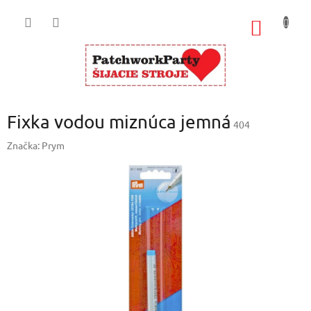
Prejsť
na
NÁKU
obsah
KOŠÍK
Fixka vodou miznúca jemná
404
Značka:
Prym