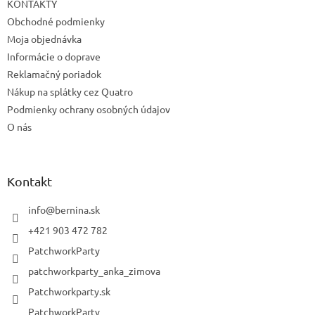
KONTAKTY
Obchodné podmienky
Moja objednávka
Informácie o doprave
Reklamačný poriadok
Nákup na splátky cez Quatro
Podmienky ochrany osobných údajov
O nás
Kontakt
info
@
bernina.sk
+421 903 472 782
PatchworkParty
patchworkparty_anka_zimova
Patchworkparty.sk
PatchworkParty