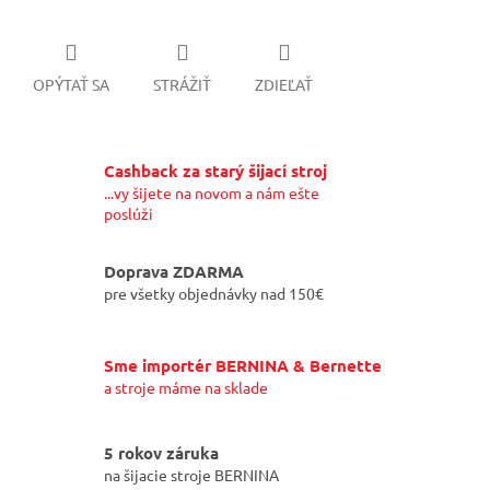
OPÝTAŤ SA
STRÁŽIŤ
ZDIEĽAŤ
Cashback za starý šijací stroj
...vy šijete na novom a nám ešte
poslúži
Doprava ZDARMA
pre všetky objednávky nad 150€
Sme importér BERNINA & Bernette
a stroje máme na sklade
5 rokov záruka
na šijacie stroje BERNINA